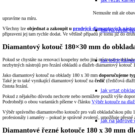
jak řezat kame
Nemusíte mít ale obav
upravíme na míru.
Všechny lze
objednat a zakoupit u
prodejců diamantových nást
Jak na řezač sp
připraveni jej tam rychle dodat. Ve většině případů je tomu již do dru
Diamantový kotouč 180×30 mm do obklada
Pokud se chystáte na renovaci koupelny nebo jiné místnosti s obklady 
Jak leštit káme
nezbytných nástrojů pro řezání obkladů a dlažeb diamantový kotou
Jako diamantový kotouč na obklady 180 x 30 mm
doporučujeme ty
Také je to také vynikající diamantový kotouč na
čedič
(čedičová dlaž
čistota řezání.
Jak vrtat obkla
Pokud z nějakého důvodu nechcete nebo nemůžete použít výše dopor
Podrobněji o obou variantách píšeme v článku
Výběr kotouče na dla
Výběr správného diamantového kotouče pro vaši obkladačskou pilu 
profesionály i amatéry – pokud je správně zvolený, umožňuje přesné a
Jak na jádrové 
Diamantové řezné kotouče 180 x 30 mm dl