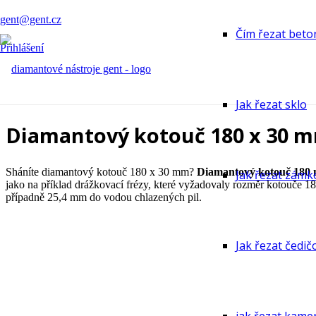
gent@gent.cz
Čím řezat beto
Přihlášení
Jak řezat sklo
Diamantový kotouč 180 x 30 
Sháníte diamantový kotouč 180 x 30 mm?
Diamantový kotouč 180
Jak řezat zámk
jako na příklad drážkovací frézy, které vyžadovaly rozměr kotouče
případně 25,4 mm do vodou chlazených pil.
Jak řezat čedi