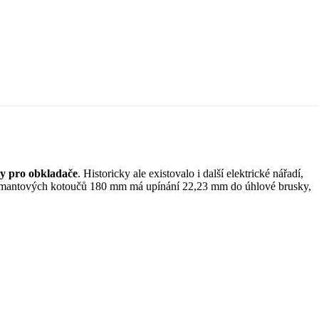
ly pro obkladače
. Historicky ale existovalo i další elektrické nářadí,
 diamantových kotoučů 180 mm má upínání 22,23 mm do úhlové brusky,