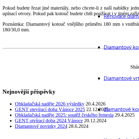
Pokud budete řezat jiné materiály, nebo chcete-li z naší nabídky j
upínací otvory. Pokud pak kotouč budete chtít používat i v jiném zař
Renovace diam
Poznámka: Diamantový kotouč vnějšího průměru 180 mm s vnitřní
180/30,0 mm.
Diamantový kot
Shán
Diamantové vrt
Nejnovější příspěvky
Obkladačská naděje 2026 výsledky
20.4.2026
diamantové kor
GENT otevírací doba Vánoce 2025
22.12.2025
Obkladačská naděje 2025: soutěž českého řemesla
29.4.2025
GENT otvírací doba 2024 Vánoce
20.12.2024
Diamantové novinky 2024
28.6.2024