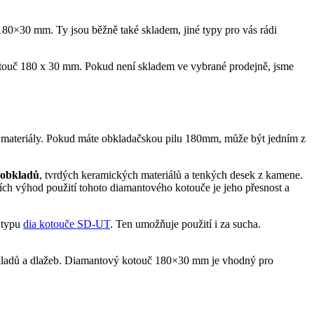
180×30 mm. Ty jsou běžně také skladem, jiné typy pro vás rádi
kotouč 180 x 30 mm. Pokud není skladem ve vybrané prodejně, jsme
mito materiály. Pokud máte obkladačskou pilu 180mm, může být jedním z
i obkladů
, tvrdých keramických materiálů a tenkých desek z kamene.
ších výhod použití tohoto diamantového kotouče je jeho přesnost a
 typu
dia kotouče SD-UT
. Ten umožňuje použití i za sucha.
bkladů a dlažeb. Diamantový kotouč 180×30 mm je vhodný pro