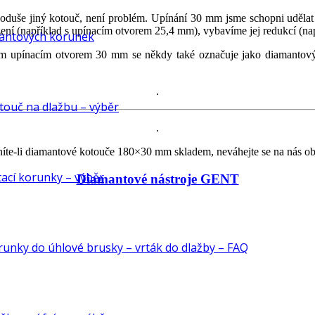
ednoduše jiný kotouč, není problém. Upínání 30 mm jsme schopni uděl
ízení (například s upínacím otvorem 25,4 mm), vybavíme jej redukcí (n
antových korunek
m upínacím otvorem 30 mm se někdy také označuje jako diamantový
.
ouč na dlažbu – výběr
.
íte-li diamantové kotouče 180×30 mm skladem, neváhejte se na nás obr
ací korunky – výběr
Diamantové nástroje GENT
unky do úhlové brusky – vrták do dlažby – FAQ