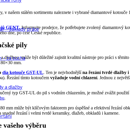
nické rohy
y, v našem stálém sortimentu naleznete i vybrané diamantové kotouče 
rojů GENT
. Informujte prodejce, že potřebujete zvolený diamantový 
ár – základy práce
hého dne, po celé České republice.
čské pily
a dlažbou, může být důležité zajistit kvalitní nástroje pro práci s tě
n – za sucha
č 180×30 mm.
p
dia kotouče GST-UL
. Ten je nejvhodnější
na řezání tvrdé dlažby 
ba). Řezání tímto kotoučem
vyžaduje vodní chlazení
. Jednou z největ
dy a dlažby
učený typ GST-UL do pil s vodním chlazením, je možné zvážit použití
žbu
.
180 mm může být klíčovým faktorem pro úspěšné a efektivní řezání o
 snadné řezání i velmi tvrdé keramiky, dlažeb, obkladů i kamene.
vrtání
e vašeho výběru