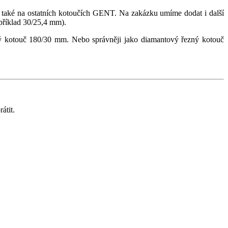
at také na ostatních kotoučích GENT. Na zakázku umíme dodat i další
apříklad 30/25,4 mm).
 kotouč 180/30 mm. Nebo správněji jako diamantový řezný kotouč
átit.