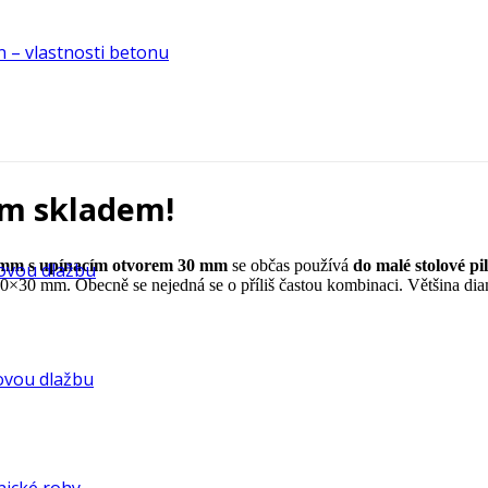
n – vlastnosti betonu
mm skladem!
 mm s upínacím otvorem 30 mm
se občas používá
do malé stolové pi
ovou dlažbu
 180×30 mm. Obecně se nejedná se o příliš častou kombinaci. Většina
čovou dlažbu