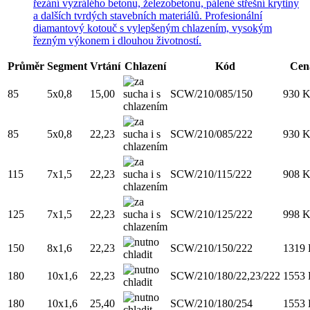
řezání vyzrálého betonu, železobetonu, pálené střešní krytiny
a dalších tvrdých stavebních materiálů. Profesionální
diamantový kotouč s vylepšeným chlazením, vysokým
řezným výkonem i dlouhou životností.
Průměr
Segment
Vrtání
Chlazení
Kód
Cen
85
5x0,8
15,00
SCW/210/085/150
930
K
85
5x0,8
22,23
SCW/210/085/222
930
K
115
7x1,5
22,23
SCW/210/115/222
908
K
125
7x1,5
22,23
SCW/210/125/222
998
K
150
8x1,6
22,23
SCW/210/150/222
1319
180
10x1,6
22,23
SCW/210/180/22,23/222
1553
180
10x1,6
25,40
SCW/210/180/254
1553