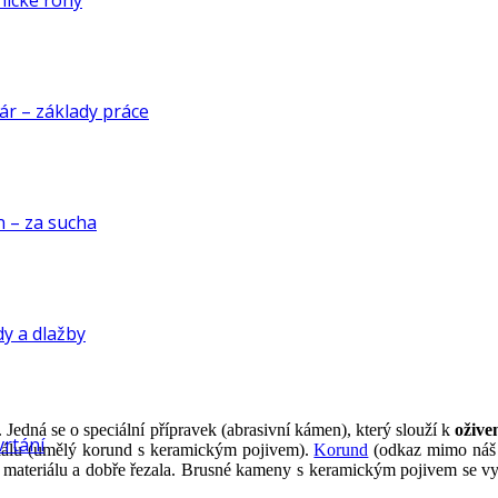
nické rohy
ár – základy práce
n – za sucha
dy a dlažby
edná se o speciální přípravek (abrasivní kámen), který slouží k
ožive
vrtání
riálu (umělý korund s keramickým pojivem).
Korund
(odkaz mimo náš 
o materiálu a dobře řezala. Brusné kameny s keramickým pojivem se v