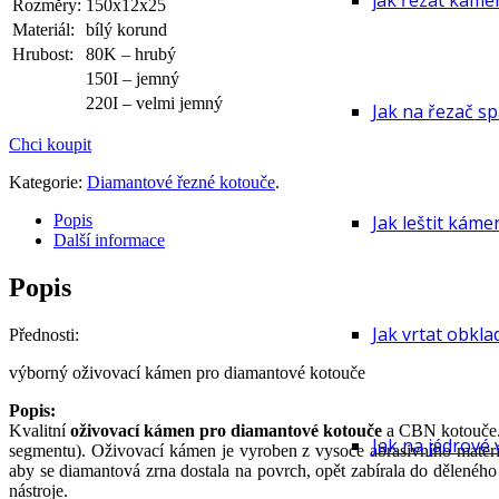
jak řezat kame
Rozměry:
150x12x25
Materiál:
bílý korund
Hrubost:
80K – hrubý
150I – jemný
220I – velmi jemný
Jak na řezač sp
Chci koupit
Kategorie:
Diamantové řezné kotouče
.
Popis
Jak leštit káme
Další informace
Popis
Jak vrtat obkla
Přednosti:
výborný oživovací kámen pro diamantové kotouče
Popis:
Kvalitní
oživovací kámen pro diamantové kotouče
a CBN kotouče. J
Jak na jádrové 
segmentu). Oživovací kámen je vyroben z vysoce abrasivního mate
aby se diamantová zrna dostala na povrch, opět zabírala do dělenéh
nástroje.