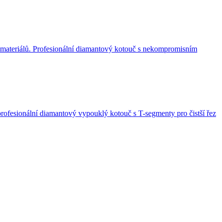
 materiálů. Profesionální diamantový kotouč s nekompromisním
rofesionální diamantový vypouklý kotouč s T-segmenty pro čistší řez