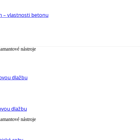
n – vlastnosti betonu
amantové nástroje
ovou dlažbu
čovou dlažbu
amantové nástroje