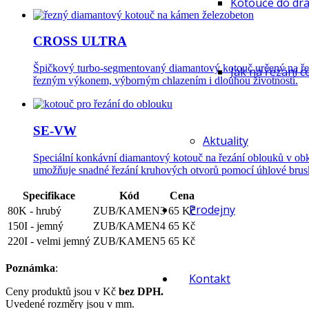
Kotouče do drá
CROSS ULTRA
Špičkový turbo-segmentovaný diamantový kotouč určený na řezá
Jak na řezání c
řezným výkonem, výborným chlazením i dlouhou životností.
SE-VW
Aktuality
Speciální konkávní diamantový kotouč na řezání oblouků v obkl
umožňuje snadné řezání kruhových otvorů pomocí úhlové brus
Specifikace
Kód
Cena
Prodejny
80K - hrubý
ZUB/KAMEN3
65
Kč
150I - jemný
ZUB/KAMEN4
65
Kč
220I - velmi jemný
ZUB/KAMEN5
65
Kč
Poznámka
:
Kontakt
Ceny produktů jsou v Kč
bez DPH.
Uvedené rozměry jsou v mm.