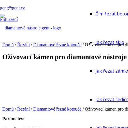
gent@gent.cz
Čím řezat beto
Přihlášení
Jak řezat sklo
Domů
/
Řezání
/
Diamantové řezné kotouče
/ Oživovací kámen pro di
Oživovací kámen pro diamantové nástroje
Jak řezat zámk
Jak řezat čedi
Domů
/
Řezání
/
Diamantové řezné kotouče
/ Oživovací kámen pro di
Parametry: