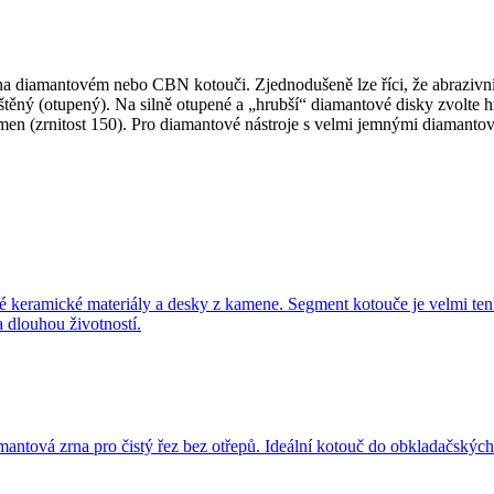
a diamantovém nebo CBN kotouči. Zjednodušeně lze říci, že abrazivní
štěný (otupený). Na silně otupené a „hrubší“ diamantové disky zvolte 
n (zrnitost 150). Pro diamantové nástroje s velmi jemnými diamantový
dé keramické materiály a desky z kamene. Segment kotouče je velmi ten
 dlouhou životností.
tová zrna pro čistý řez bez otřepů. Ideální kotouč do obkladačských