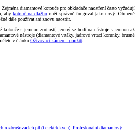
té. Zejména diamantové kotouče pro obkladače naostření často vyžadují
en, aby
kotouč na dlažbu
opět správně fungoval jako nový. Otupené
žné dále používat ani znovu naostřit.
kotouče s jemnou zrnitostí, jemný se hodí na nástroje s jemnou až
diamantové nástroje (diamantové vrtáky, jádrové vrtací korunky, brusné
dočtete v článku
Oživovací kámen – použití
.
h rozbrušovacích pil (i elektrických). Profesionální diamantový