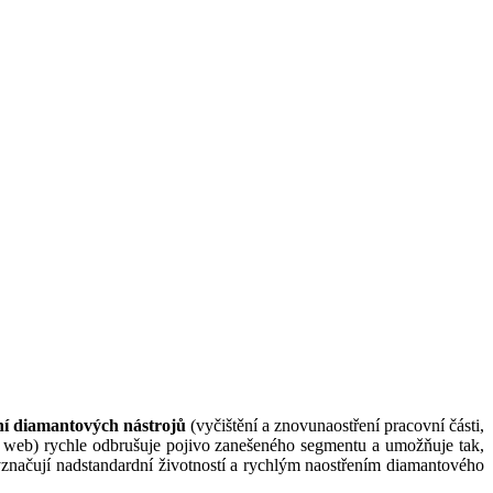
ní diamantových nástrojů
(vyčištění a znovunaostření pracovní části,
web) rychle odbrušuje pojivo zanešeného segmentu a umožňuje tak,
yznačují nadstandardní životností a rychlým naostřením diamantového