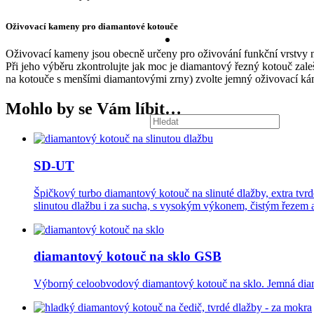
Oživovací kameny pro diamantové kotouče
Oživovací kameny jsou obecně určeny pro oživování funkční vrstvy n
Při jeho výběru zkontrolujte jak moc je diamantový řezný kotouč zale
na kotouče s menšími diamantovými zrny) zvolte jemný oživovací káme
Mohlo by se Vám líbit…
SD-UT
Špičkový turbo diamantový kotouč na slinuté dlažby, extra tvr
slinutou dlažbu i za sucha, s vysokým výkonem, čistým řezem a
diamantový kotouč na sklo GSB
Výborný celoobvodový diamantový kotouč na sklo. Jemná diaman