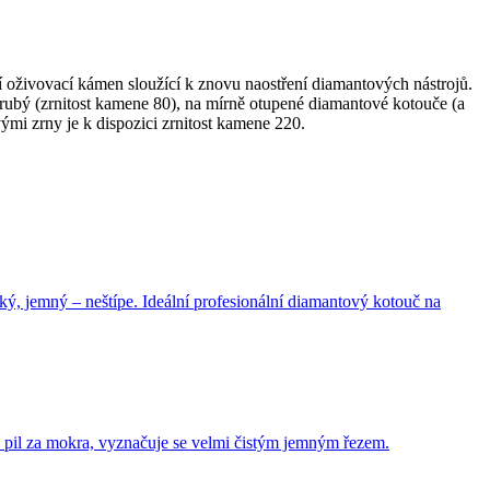
 oživovací kámen sloužící k znovu naostření diamantových nástrojů.
hrubý (zrnitost kamene 80), na mírně otupené diamantové kotouče (a
mi zrny je k dispozici zrnitost kamene 220.
ký, jemný – neštípe. Ideální profesionální diamantový kotouč na
 pil za mokra, vyznačuje se velmi čistým jemným řezem.