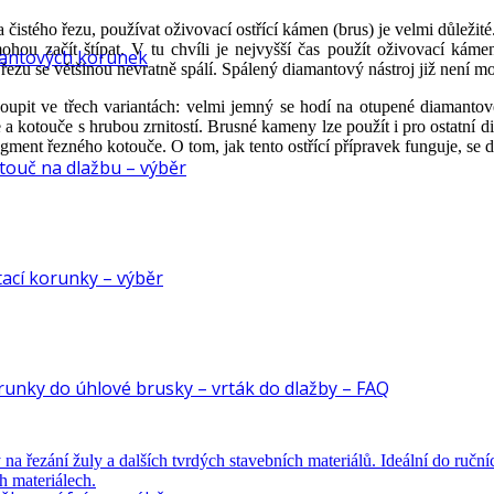
 čistého řezu, používat oživovací ostřící kámen (brus) je velmi důleži
mohou začít štípat. V tu chvíli je nejvyšší čas použít oživovací kám
antových korunek
řezu se většinou nevratně spálí. Spálený diamantový nástroj již není mo
it ve třech variantách: velmi jemný se hodí na otupené diamantové 
e a kotouče s hrubou zrnitostí. Brusné kameny lze použít i pro ostatní 
gment řezného kotouče. O tom, jak tento ostřící přípravek funguje, se 
ouč na dlažbu – výběr
ací korunky – výběr
unky do úhlové brusky – vrták do dlažby – FAQ
řezání žuly a dalších tvrdých stavebních materiálů. Ideální do ručníc
h materiálech.