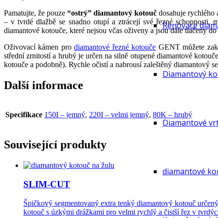
Pamatujte, že pouze
“ostrý” diamantový kotouč
dosahuje rychlého a
– v tvrdé dlažbě se snadno otupí a ztrácejí své řezné schopnosti, 
Renovace diam
diamantové kotouče, které nejsou včas oživeny a jsou dále tlačeny do 
Oživovací kámen pro
diamantové řezné kotouče
GENT můžete zakoup
střední zrnitostí a hrubý je určen na silně otupené diamantové kotouč
kotouče a podobně). Rychle očistí a nabrousí zaleštěný diamantový se
Diamantový kot
Další informace
Specifikace
150I – jemný
,
220I – velmi jemný
,
80K – hrubý
Diamantové vrt
Související produkty
diamantové kor
SLIM-CUT
Špičkový segmentovaný extra tenký diamantový kotouč určený na 
kotouč s úzkými drážkami pro velmi rychlý a čistší řez v tvrdýc