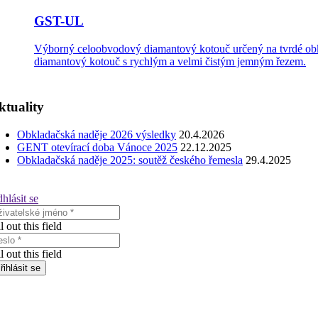
GST-UL
Výborný celoobvodový diamantový kotouč určený na tvrdé obkla
diamantový kotouč s rychlým a velmi čistým jemným řezem.
ktuality
Obkladačská naděje 2026 výsledky
20.4.2026
GENT otevírací doba Vánoce 2025
22.12.2025
Obkladačská naděje 2025: soutěž českého řemesla
29.4.2025
hlásit se
ll out this field
ll out this field
řihlásit se