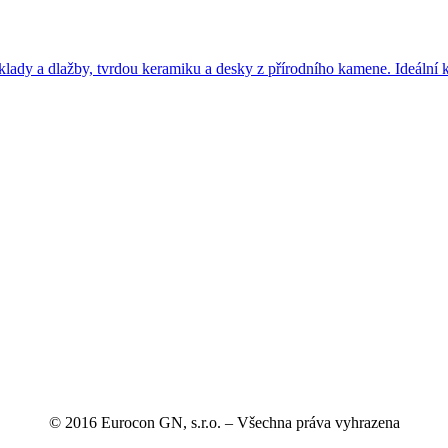
dy a dlažby, tvrdou keramiku a desky z přírodního kamene. Ideální kot
© 2016 Eurocon GN, s.r.o. – Všechna práva vyhrazena