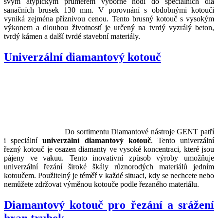
svým atypickým průměrem výborně hodí do speciálních dia
sanačních brusek 130 mm. V porovnání s obdobnými kotouči
vyniká zejména příznivou cenou. Tento brusný kotouč s vysokým
výkonem a dlouhou životností je určený na tvrdý vyzrálý beton,
tvrdý kámen a další tvrdé stavební materiály.
Univerzální diamantový kotouč
Do sortimentu Diamantové nástroje GENT patří
i speciální
univerzální diamantový kotouč
. Tento univerzální
řezný kotouč je osazen diamanty ve vysoké koncentraci, které jsou
pájeny ve vakuu. Tento inovativní způsob výroby umožňuje
univerzální řezání široké škály různorodých materiálů jedním
kotoučem. Použitelný je téměř v každé situaci, kdy se nechcete nebo
nemůžete zdržovat výměnou kotouče podle řezaného materiálu.
Diamantový kotouč pro řezání a srážení
hran trubek