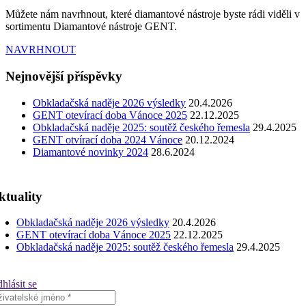
Můžete nám navrhnout, které diamantové nástroje byste rádi viděli v
sortimentu Diamantové nástroje GENT.
NAVRHNOUT
Nejnovější příspěvky
Obkladačská naděje 2026 výsledky
20.4.2026
GENT otevírací doba Vánoce 2025
22.12.2025
Obkladačská naděje 2025: soutěž českého řemesla
29.4.2025
GENT otvírací doba 2024 Vánoce
20.12.2024
Diamantové novinky 2024
28.6.2024
ktuality
Obkladačská naděje 2026 výsledky
20.4.2026
GENT otevírací doba Vánoce 2025
22.12.2025
Obkladačská naděje 2025: soutěž českého řemesla
29.4.2025
hlásit se