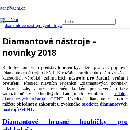
gent@gent.cz
Přihlášení
Diamantové nástroje –
novinky 2018
Rádi bychom vám představili
novinky
, které pro vás připravili
Diamantové nástroje GENT. K rozšíření sortimentu došlo ve všech
kategoriích výrobků, zahrnujících
nástroje pro řezání, vrtání i
broušení
. Přehled hlavních letošních „diamantových novinek“
naleznete zde, v níže uvedeném krátkém představení, a také
samozřejmě v jednotlivých kategoriích výrobků –
katalog
diamantových nástrojů GENT
. Uvedené diamantové nástroje
můžete
objednat a zakoupit u zvoleného
prodejce diamantových
nástrojů GENT
.
Diamantové brusné houbičky pro
obkladače