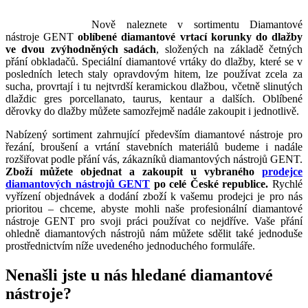
Nově naleznete v sortimentu Diamantové
nástroje GENT
oblíbené diamantové vrtací korunky do dlažby
ve dvou zvýhodněných sadách
, složených na základě četných
přání obkladačů. Speciální diamantové vrtáky do dlažby, které se v
posledních letech staly opravdovým hitem, lze používat zcela za
sucha, provrtají i tu nejtvrdší keramickou dlažbou, včetně slinutých
dlaždic gres porcellanato, taurus, kentaur a dalších. Oblíbené
děrovky do dlažby můžete samozřejmě nadále zakoupit i jednotlivě.
Nabízený sortiment zahrnující především diamantové nástroje pro
řezání, broušení a vrtání stavebních materiálů budeme i nadále
rozšiřovat podle přání vás, zákazníků diamantových nástrojů GENT.
Zboží můžete objednat a zakoupit u vybraného
prodejce
diamantových nástrojů GENT
po celé České republice.
Rychlé
vyřízení objednávek a dodání zboží k vašemu prodejci je pro nás
prioritou – chceme, abyste mohli naše profesionální diamantové
nástroje GENT pro svoji práci používat co nejdříve. Vaše přání
ohledně diamantových nástrojů nám můžete sdělit také jednoduše
prostřednictvím níže uvedeného jednoduchého formuláře.
Nenašli jste u nás hledané diamantové
nástroje?