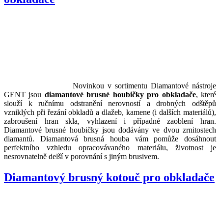
Novinkou v sortimentu Diamantové nástroje
GENT jsou
diamantové brusné houbičky pro obkladače
, které
slouží k ručnímu odstranění nerovností a drobných odštěpů
vzniklých při řezání obkladů a dlažeb, kamene (i dalších materiálů),
zabroušení hran skla, vyhlazení i případné zaoblení hran.
Diamantové brusné houbičky jsou dodávány ve dvou zrnitostech
diamantů. Diamantová brusná houba vám pomůže dosáhnout
perfektního vzhledu opracovávaného materiálu, životnost je
nesrovnatelně delší v porovnání s jiným brusivem.
Diamantový brusný kotouč pro obkladače