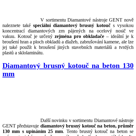
V sortimentu Diamantové nástroje GENT nově
naleznete také
speciální diamantový brusný kotouč
s vysokou
koncentrací diamantových zrn pájených na ocelový nosič ve
vakuu. Kotouč je určený
zejména pro obkladače
– ideální je k
broušení hran a ploch obkladů a dlažeb, zabrušování kamene, ale lze
jej také použít k broušení jiných stavebních materiálů a tvrdých
plastů a sklolaminátu.
Diamantový brusný kotouč na beton 130
mm
Další novinku v sortimentu Diamantové nástroje
GENT představuje
diamantový brusný kotouč na beton, průměr
130 mm s upínáním 25 mm
. Tento brusný kotouč na beton se