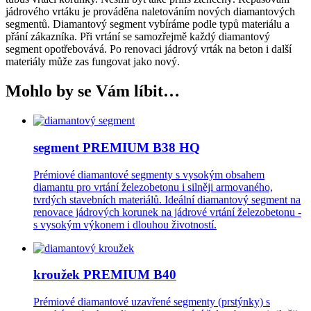
jádrového vrtáku je prováděna naletováním nových diamantových
segmentů. Diamantový segment vybíráme podle typů materiálu a
přání zákazníka. Při vrtání se samozřejmě každý diamantový
segment opotřebovává. Po renovaci jádrový vrták na beton i další
materiály může zas fungovat jako nový.
Mohlo by se Vám líbit…
segment PREMIUM B38 HQ
Prémiové diamantové segmenty s vysokým obsahem
diamantu pro vrtání železobetonu i silněji armovaného,
tvrdých stavebních materiálů. Ideální diamantový segment na
renovace jádrových korunek na jádrové vrtání železobetonu -
s vysokým výkonem i dlouhou životností.
kroužek PREMIUM B40
Prémiové diamantové uzavřené segmenty (prstýnky) s