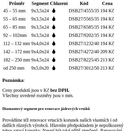
Průměr
Segment
Chlazení
Kód
Cena
45 – 55 mm
9x3,5x24
DSB27/4555/35
194
Kč
55 – 65 mm
9x3,5x24
DSB27/5565/35
194
Kč
65 – 85 mm
9x3,5x24
DSB27/6585/35
194
Kč
92 – 102mm
9x3,5x24
DSB27/9202/35
194
Kč
112 – 132 mm
9x4,0x24
DSB27/1232/40
194
Kč
142 – 172 mm
9x4,0x24
DSB27/4272/40
209
Kč
182 – 250 mm
9x4,5x24
DSB27/8225/45
213
Kč
od 250 mm
9x5,0x20
DSB27/3012/50
213
Kč
Poznámka
:
Ceny produktů jsou v Kč
bez DPH.
Všechny uvedené rozměry jsou v mm.
Diamantový segment pro renovace jádrových vrtáků
Provádíme též renovace vrtacích korunek našich vlastních i od
dalších různých výrobců. Hlavním předpokladem je nepoškozený
tubus vrtací korunky. Nesmí být také příliš ztenčený. Repasování