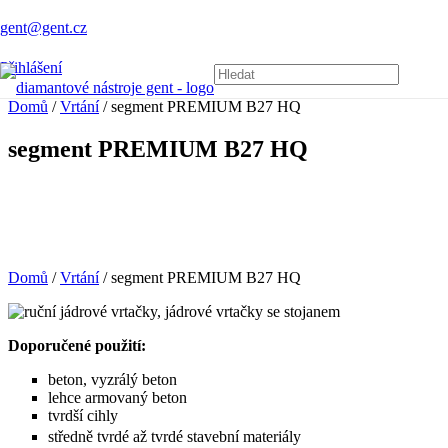
gent@gent.cz
Přihlášení
Domů
/
Vrtání
/ segment PREMIUM B27 HQ
segment PREMIUM B27 HQ
Domů
/
Vrtání
/ segment PREMIUM B27 HQ
Doporučené použití:
beton, vyzrálý beton
lehce armovaný beton
tvrdší cihly
středně tvrdé až tvrdé stavební materiály