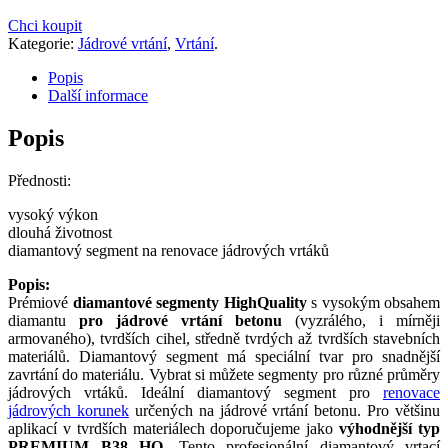
Chci koupit
Kategorie:
Jádrové vrtání
,
Vrtání
.
Popis
Další informace
Popis
Přednosti:
vysoký výkon
dlouhá životnost
diamantový segment na renovace jádrových vrtáků
Popis:
Prémiové
diamantové segmenty HighQuality
s vysokým obsahem
diamantu
pro jádrové vrtání betonu
(vyzrálého, i mírněji
armovaného), tvrdších cihel, středně tvrdých až tvrdších stavebních
materiálů. Diamantový segment má speciální tvar pro snadnější
zavrtání do materiálu. Vybrat si můžete segmenty pro různé průměry
jádrových vrtáků. Ideální diamantový segment pro
renovace
jádrových korunek
určených na jádrové vrtání betonu. Pro většinu
aplikací v tvrdších materiálech doporučujeme jako
výhodnější typ
PREMIUM B38 HQ
. Tento profesionální diamantový vrtací