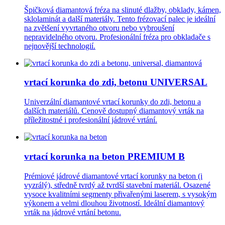
Špičková diamantová fréza na slinuté dlažby, obklady, kámen,
sklolaminát a další materiály. Tento frézovací palec je ideální
na zvětšení vyvrtaného otvoru nebo vybroušení
nepravidelného otvoru. Profesionální fréza pro obkladače s
nejnovější technologií.
vrtací korunka do zdi, betonu UNIVERSAL
Univerzální diamantové vrtací korunky do zdi, betonu a
dalších materiálů. Cenově dostupný diamantový vrták na
příležitostné i profesionální jádrové vrtání.
vrtací korunka na beton PREMIUM B
Prémiové jádrové diamantové vrtací korunky na beton (i
vyzrálý), středně tvrdý až tvrdší stavební materiál. Osazené
vysoce kvalitními segmenty přivařenými laserem, s vysokým
výkonem a velmi dlouhou životností. Ideální diamantový
vrták na jádrové vrtání betonu.