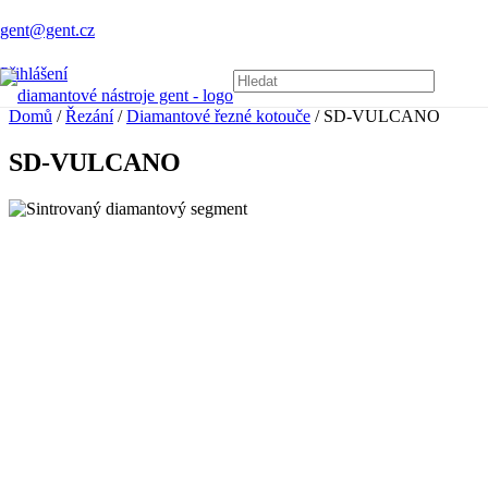
gent@gent.cz
Přihlášení
Domů
/
Řezání
/
Diamantové řezné kotouče
/ SD-VULCANO
SD-VULCANO