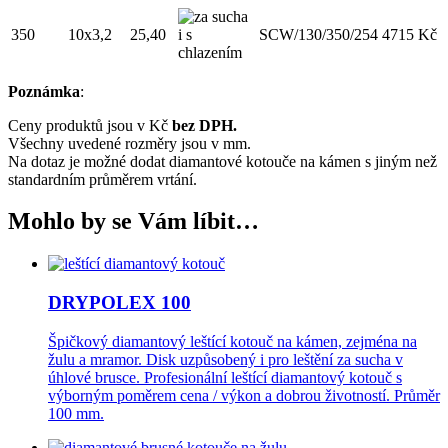
350
10x3,2
25,40
SCW/130/350/254
4715
Kč
Poznámka
:
Ceny produktů jsou v Kč
bez DPH.
Všechny uvedené rozměry jsou v mm.
Na dotaz je možné dodat diamantové kotouče na kámen s jiným než
standardním průměrem vrtání.
Mohlo by se Vám líbit…
DRYPOLEX 100
Špičkový diamantový leštící kotouč na kámen, zejména na
žulu a mramor. Disk uzpůsobený i pro leštění za sucha v
úhlové brusce. Profesionální leštící diamantový kotouč s
výborným poměrem cena / výkon a dobrou životností. Průměr
100 mm.