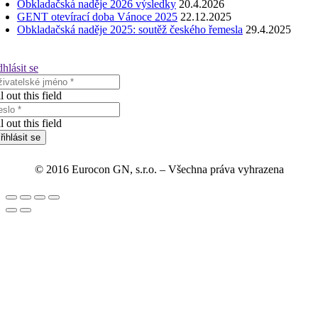
Obkladačská naděje 2026 výsledky
20.4.2026
GENT otevírací doba Vánoce 2025
22.12.2025
Obkladačská naděje 2025: soutěž českého řemesla
29.4.2025
hlásit se
ll out this field
ll out this field
řihlásit se
© 2016 Eurocon GN, s.r.o. – Všechna práva vyhrazena