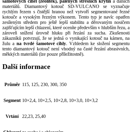
šamotových cihel (zeolitek), pálených střešních krytin
a dalších
materiálů. Diamantový kotouč SD-VULCANO se vyznačuje
rychlým řezem s čistější hranou než vytvoří segmentované řezné
kotouče a vysokým řezným výkonem. Tento typ je navíc opatřen
zesíleným středem pro ještě lepší stabilitu a děrovaným nosičem
zajišťujícím lepší chlazení, které oceníte především v hlubším řezu, a
zároveň snížení úrovně hluku při řezání za sucha. Zkušenosti
zákazníků potvrzují, že se jedná o vynikající kotouč na kámen, na
žulu a
na tvrdé šamotové cihly
. Vzhledem ke složení segmentu
tento diamantový kotouč není vhodný na časté řezání abrasivních,
měkkých materiálů (lze pouze příležitostně).
Další informace
Průměr
115, 125, 230, 300, 350
Segment
10×2,4, 10×2,5, 10×2,8, 10×3,0, 10×3,2
Vrtání
22,23, 25,40