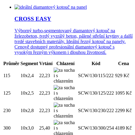
CROSS EASY
Výborný turbo-segmentovaný diamantový kotouč na
železobeton, tvrdý vyzrálý beton, pálené střešní krytiny a další
tvrdé stavebních materiály. Ideální řezný kotouč na panely.
Cenově dostupný profesionální diamantový kotouč s
vysokým řezným výkonem i dlouhou životností.
Průměr
Segment
Vrtání
Chlazení
Kód
Cena
115
10x2,4
22,23
SCW/130/115/222
929
Kč
125
10x2,5
22,23
SCW/130/125/222
1095
Kč
230
10x2,8
22,23
SCW/130/230/222
2299
Kč
300
10x3,0
25,40
SCW/130/300/254
4189
Kč