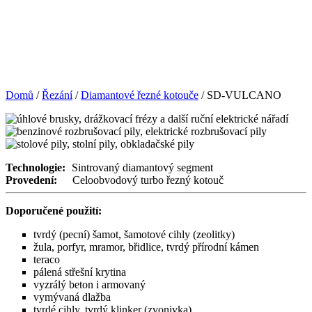
Domů
/
Řezání
/
Diamantové řezné kotouče
/ SD-VULCANO
Technologie:
Sintrovaný diamantový segment
Provedení:
Celoobvodový turbo řezný kotouč
Doporučené použití:
tvrdý (pecní) šamot, šamotové cihly (zeolitky)
žula, porfyr, mramor, břidlice, tvrdý přírodní kámen
teraco
pálená střešní krytina
vyzrálý beton i armovaný
vymývaná dlažba
tvrdé cihly, tvrdý klinker (zvonivka)