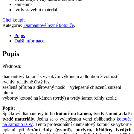
kamenina
tvrdý stavební materiál
Chci koupit
Kategorie:
Diamantové řezné kotouče
.
Popis
Další informace
Popis
Přednosti:
diamantový kotouč s vysokým výkonem a dlouhou životností
rychlý, relativně čistý řez
zesílená příruba a děrovaný nosič – vylepšené chlazení, snížení
hluku
výborný kotouč na kámen (tvrdý) a tvrdý šamot (cihly zeolit)
Popis:
Špičkový diamantový turbo
kotouč na kámen, tvrdý šamot a další
tvrdé materiály
. Jedná se o vylepšenou verzi oblíbeného
kotouče
na šamot SD-W
. Tento profesionální diamantový kotouč se výborně
uplatní při
řezání žuly (granit), porfyru, břidlice, tvrdých