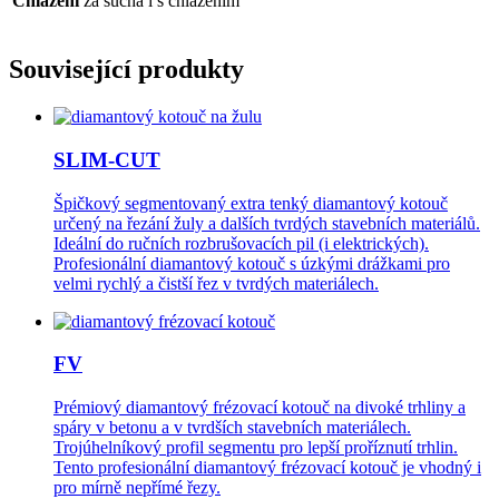
Chlazení
za sucha i s chlazením
Související produkty
SLIM-CUT
Špičkový segmentovaný extra tenký diamantový kotouč
určený na řezání žuly a dalších tvrdých stavebních materiálů.
Ideální do ručních rozbrušovacích pil (i elektrických).
Profesionální diamantový kotouč s úzkými drážkami pro
velmi rychlý a čistší řez v tvrdých materiálech.
FV
Prémiový diamantový frézovací kotouč na divoké trhliny a
spáry v betonu a v tvrdších stavebních materiálech.
Trojúhelníkový profil segmentu pro lepší proříznutí trhlin.
Tento profesionální diamantový frézovací kotouč je vhodný i
pro mírně nepřímé řezy.