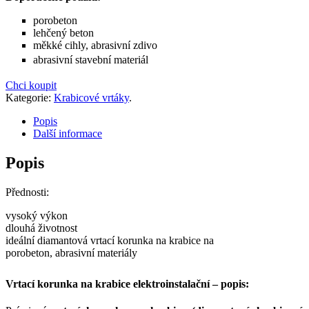
porobeton
lehčený beton
měkké cihly, abrasivní zdivo
abrasivní stavební materiál
Chci koupit
Kategorie:
Krabicové vrtáky
.
Popis
Další informace
Popis
Přednosti:
vysoký výkon
dlouhá životnost
ideální diamantová vrtací korunka na krabice na
porobeton, abrasivní materiály
Vrtací korunka na krabice elektroinstalační – popis: