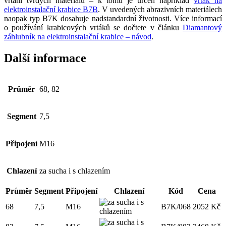
vrtání tvrdých materiálů – k tomu je určen například
vrták na
elektroinstalační krabice B7B
. V uvedených abrazivních materiálech
naopak typ B7K dosahuje nadstandardní životnosti. Více informací
o používání krabicových vrtáků se dočtete v článku
Diamantový
záhlubník na elektroinstalační krabice – návod
.
Další informace
Průměr
68, 82
Segment
7,5
Připojení
M16
Chlazení
za sucha i s chlazením
Průměr
Segment
Připojení
Chlazení
Kód
Cena
68
7,5
M16
B7K/068
2052
Kč