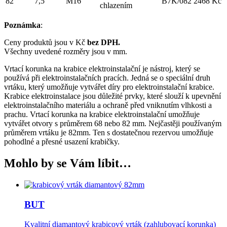
82
7,5
M16
B7K/082
2468
Kč
Poznámka
:
Ceny produktů jsou v Kč
bez DPH.
Všechny uvedené rozměry jsou v mm.
Vrtací korunka na krabice elektroinstalační je nástroj, který se
používá při elektroinstalačních pracích. Jedná se o speciální druh
vrtáku, který umožňuje vytvářet díry pro elektroinstalační krabice.
Krabice elektroinstalace jsou důležité prvky, které slouží k upevnění
elektroinstalačního materiálu a ochraně před vniknutím vlhkosti a
prachu. Vrtací korunka na krabice elektroinstalační umožňuje
vytvářet otvory s průměrem 68 nebo 82 mm. Nejčastěji používaným
průměrem vrtáku je 82mm. Ten s dostatečnou rezervou umožňuje
pohodlné a přesné usazení krabičky.
Mohlo by se Vám líbit…
BUT
Kvalitní diamantový krabicový vrták (zahlubovací korunka)