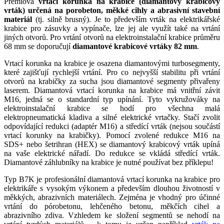
Prémiová
vrtací korunka na krabice (diamantový krabicový
vrták) určená na porobeton, měkké cihly a abrasivní stavební
materiál
(tj. silně brusný). Je to především vrták na elektrikářské
krabice pro zásuvky a vypínače, lze jej ale využít také na vrtání
jiných otvorů. Pro vrtání otvorů na elektroinstalační krabice průměru
68 mm se doporučují
diamantové krabicové vrtáky 82 mm
.
Vrtací korunka na krabice je osazena diamantovými turbosegmenty,
které zajišťují rychlejší vrtání. Pro co nejvyšší stabilitu při vrtání
otvorů na krabičky za sucha jsou diamantové segmenty přivařeny
laserem. Diamantová vrtací korunka na krabice má vnitřní závit
M16, jedná se o standardní typ upínání. Tyto vykružováky na
elektroinstalační krabice se hodí pro všechna malá
elektropneumatická kladiva a silné elektrické vrtačky. Stačí zvolit
odpovídající redukci (adaptér M16) a středící vrták (nejsou součástí
vrtací korunky na krabičky). Pomocí zvolené redukce M16 na
SDS+ nebo šetrihran (HEX) se diamantový krabicový vrták upíná
na vaše elektrické nářadí. Do redukce se vkládá středící vrták.
Diamantové záhlubníky na krabice je nutné používat bez příklepu!
Typ B7K je profesionální diamantová vrtací korunka na krabice pro
elektrikáře s vysokým výkonem a především dlouhou životností v
měkkých, abrazivních materiálech. Zejména je vhodný pro účinné
vrtání do pórobetonu, lehčeného betonu, měkčích cihel a
abrazivního zdiva. Vzhledem ke složení segmentů se nehodí na