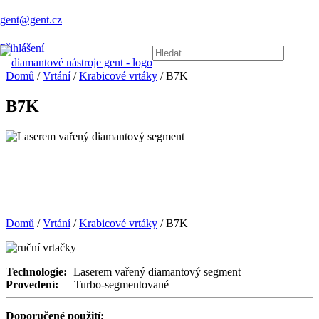
gent@gent.cz
Přihlášení
Domů
/
Vrtání
/
Krabicové vrtáky
/ B7K
B7K
Domů
/
Vrtání
/
Krabicové vrtáky
/ B7K
Technologie:
Laserem vařený diamantový segment
Provedení:
Turbo-segmentované
Doporučené použití: