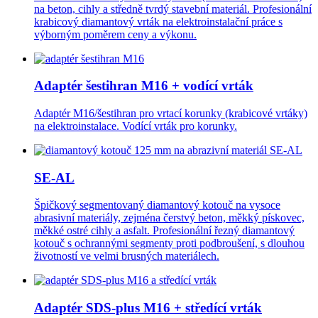
na beton, cihly a středně tvrdý stavební materiál. Profesionální
krabicový diamantový vrták na elektroinstalační práce s
výborným poměrem ceny a výkonu.
Adaptér šestihran M16 + vodící vrták
Adaptér M16/šestihran pro vrtací korunky (krabicové vrtáky)
na elektroinstalace. Vodící vrták pro korunky.
SE-AL
Špičkový segmentovaný diamantový kotouč na vysoce
abrasivní materiály, zejména čerstvý beton, měkký pískovec,
měkké ostré cihly a asfalt. Profesionální řezný diamantový
kotouč s ochrannými segmenty proti podbroušení, s dlouhou
životností ve velmi brusných materiálech.
Adaptér SDS-plus M16 + středící vrták