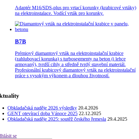
Adaptér M16/SDS-plus pro vrtací korunky (krabicové vrtáky)
na elektroinstalace. Vodící vrták pro korunky.
B7B
Prémiový diamantový vrták na elektroinstalační krabice
(zahlubovací korunka) s turbosegmenty na beton (i lehce
armovaný), tvrdší cihly a středně tvrdý stavební materiál.
Profesionální krabicový diamantový vrták na elektroinstalační
práce s vysokým výkonem a dlouhou životností.
ktuality
Obkladačská naděje 2026 výsledky
20.4.2026
GENT otevírací doba Vánoce 2025
22.12.2025
Obkladačská naděje 2025: soutěž českého řemesla
29.4.2025
hlásit se